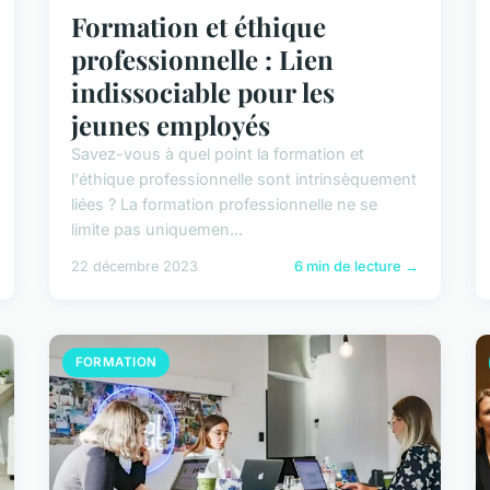
Formation et éthique
professionnelle : Lien
indissociable pour les
jeunes employés
Savez-vous à quel point la formation et
l'éthique professionnelle sont intrinsèquement
liées ? La formation professionnelle ne se
limite pas uniquemen...
22 décembre 2023
6 min de lecture →
FORMATION