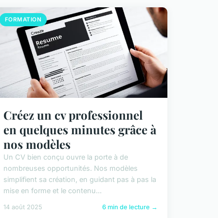
FORMATION
Créez un cv professionnel
en quelques minutes grâce à
nos modèles
Un CV bien conçu ouvre la porte à de
nombreuses opportunités. Nos modèles
simplifient sa création, en guidant pas à pas la
mise en forme et le contenu...
14 août 2025
6 min de lecture →