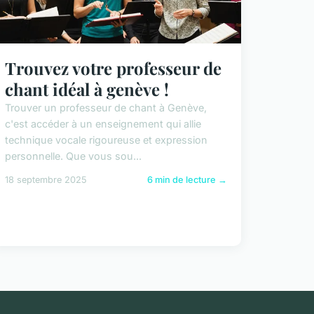
Trouvez votre professeur de
chant idéal à genève !
Trouver un professeur de chant à Genève,
c'est accéder à un enseignement qui allie
technique vocale rigoureuse et expression
personnelle. Que vous sou...
18 septembre 2025
6 min de lecture →