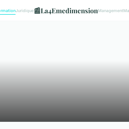
📰
La4Emedimension
ormation
Juridique
Management
Ma