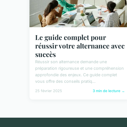
Le guide complet pour
réussir votre alternance avec
succès
Réussir son alternance demande une
préparation rigoureuse et une compréhension
approfondie des enjeux. Ce guide complet
vous offre des conseils pratiq...
25 février 2025
3 min de lecture →