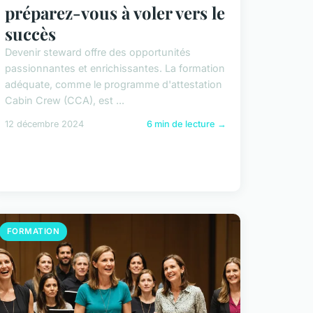
préparez-vous à voler vers le
succès
Devenir steward offre des opportunités
passionnantes et enrichissantes. La formation
adéquate, comme le programme d'attestation
Cabin Crew (CCA), est ...
12 décembre 2024
6 min de lecture →
FORMATION