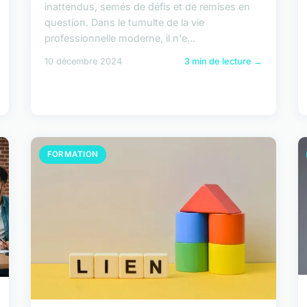
inattendus, semés de défis et de remises en
question. Dans le tumulte de la vie
professionnelle moderne, il n'e...
10 décembre 2024
3 min de lecture →
FORMATION