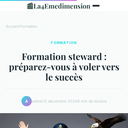
📰
La4Emedimension
Accueil
›
Formation
FORMATION
Formation steward :
préparez-vous à voler vers
le succès
admin
12 décembre 2024
6 min de lecture
A