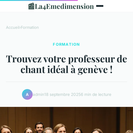
📰
La4Emedimension
Accueil
›
Formation
FORMATION
Trouvez votre professeur de
chant idéal à genève !
admin
18 septembre 2025
6 min de lecture
A