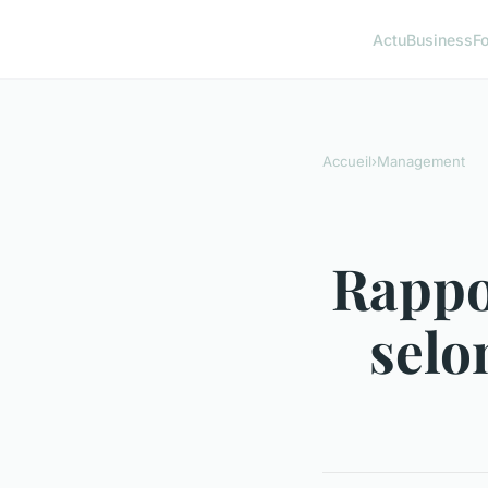
Actu
Business
F
Accueil
›
Management
Rappor
selo