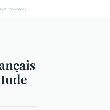
rketing
Services
rançais
étude