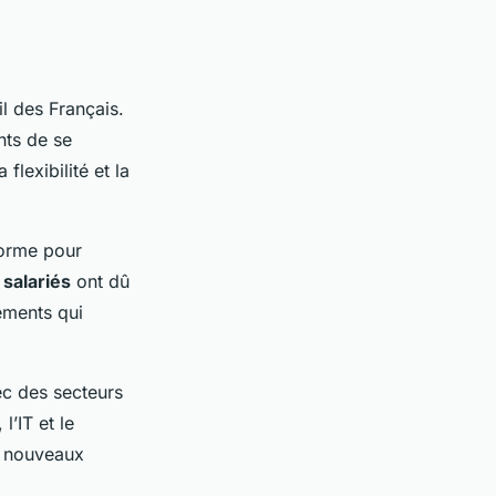
l des Français.
ints de se
flexibilité et la
norme pour
s
salariés
ont dû
ements qui
vec des secteurs
l’IT et le
e nouveaux