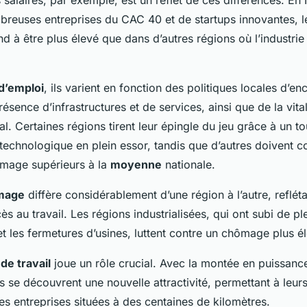
salaires, par exemple, est un reflet de ces différences. En 
reuses entreprises du CAC 40 et de startups innovantes, l
d à être plus élevé que dans d’autres régions où l’industrie e
d’emploi
, ils varient en fonction des politiques locales d’
résence d’infrastructures et de services, ainsi que de la vital
. Certaines régions tirent leur épingle du jeu grâce à un to
 technologique en plein essor, tandis que d’autres doivent
mage supérieurs à la
moyenne
nationale.
mage
diffère considérablement d’une région à l’autre, refléta
ès au travail. Les régions industrialisées, qui ont subi de ple
et les fermetures d’usines, luttent contre un chômage plus é
 de travail
joue un rôle crucial. Avec la montée en puissance 
s se découvrent une nouvelle attractivité, permettant à leur
des entreprises situées à des centaines de kilomètres.