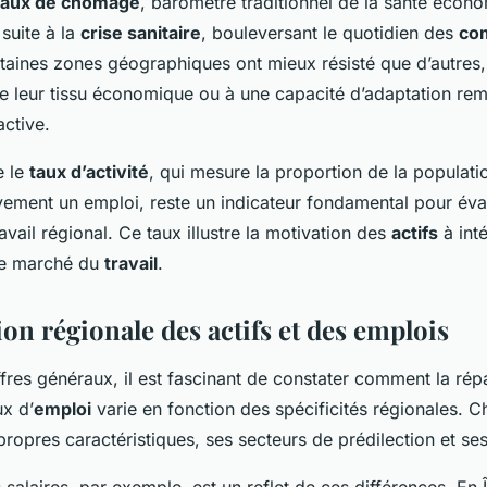
taux de chômage
, baromètre traditionnel de la santé écon
 suite à la
crise sanitaire
, bouleversant le quotidien des
co
taines zones géographiques ont mieux résisté que d’autres,
 de leur tissu économique ou à une capacité d’adaptation re
active.
e le
taux d’activité
, qui mesure la proportion de la populatio
vement un emploi, reste un indicateur fondamental pour éval
vail régional. Ce taux illustre la motivation des
actifs
à int
le marché du
travail
.
ion régionale des actifs et des emplois
fres généraux, il est fascinant de constater comment la répa
ux d’
emploi
varie en fonction des spécificités régionales. 
propres caractéristiques, ses secteurs de prédilection et ses