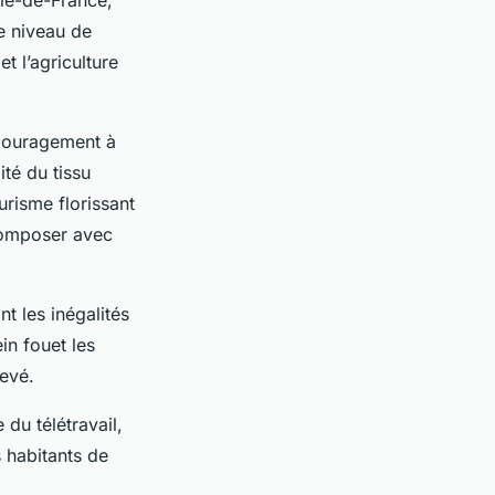
Île-de-France,
e niveau de
t l’agriculture
encouragement à
ité du tissu
urisme florissant
 composer avec
nt les inégalités
in fouet les
levé.
du télétravail,
s habitants de