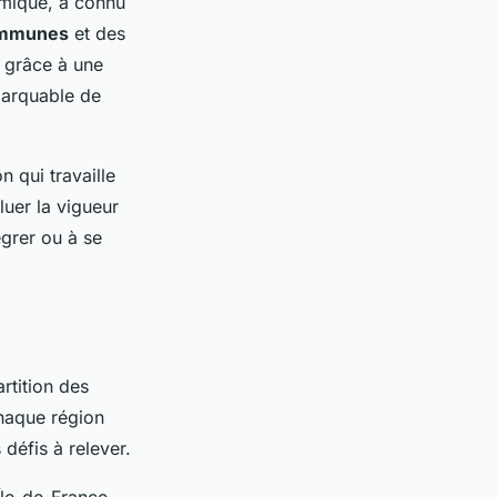
omique, a connu
mmunes
et des
 grâce à une
marquable de
n qui travaille
uer la vigueur
égrer ou à se
rtition des
Chaque région
 défis à relever.