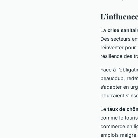
L’influence
La
crise sanitai
Des secteurs ent
réinventer pour 
résilience des tr
Face à l’obliga
beaucoup, redéf
s’adapter en ur
pourraient s’ins
Le
taux de chô
comme le tourism
commerce en lig
emplois malgré 