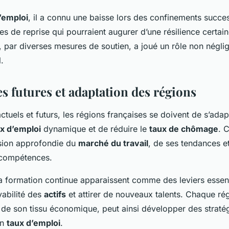
’emploi
, il a connu une baisse lors des confinements succes
s de reprise qui pourraient augurer d’une résilience certai
t, par diverses mesures de soutien, a joué un rôle non négl
.
s futures et adaptation des régions
ctuels et futurs, les régions françaises se doivent de s’adap
x d’emploi
dynamique et de réduire le
taux de chômage
. 
ion approfondie du
marché du travail
, de ses tendances et
 compétences.
la formation continue apparaissent comme des leviers essen
yabilité des
actifs
et attirer de nouveaux talents. Chaque rég
 de son tissu économique, peut ainsi développer des stratég
on
taux d’emploi
.