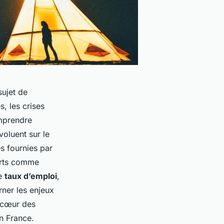
sujet de
, les crises
omprendre
voluent sur le
s fournies par
erts comme
de
taux d’emploi
,
rner les enjeux
u cœur des
en France.