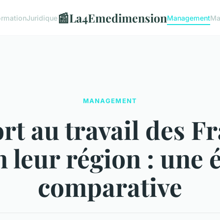
📰
La4Emedimension
ormation
Juridique
Management
Ma
MANAGEMENT
t au travail des F
n leur région : une 
comparative