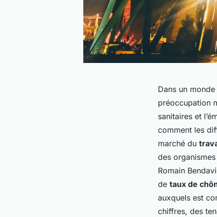
Dans un monde en
préoccupation m
sanitaires et l’
comment les diff
marché du
trava
des organismes 
Romain Bendavid
de
taux de ch
auxquels est co
chiffres, des te