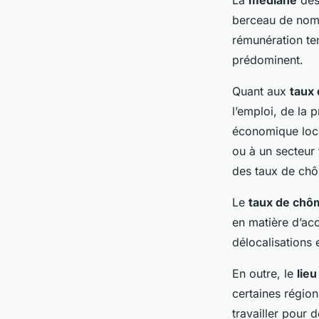
La
médiane
des 
berceau de nomb
rémunération ten
prédominent.
Quant aux
taux 
l’emploi, de la p
économique local
ou à un secteur
des taux de chô
Le
taux de chô
en matière d’acc
délocalisations 
En outre, le
lieu
certaines région
travailler pour 