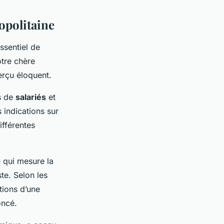
opolitaine
ssentiel de
tre chère
erçu éloquent.
es de
salariés
et
 indications sur
ifférentes
é qui mesure la
te. Selon les
tions d’une
oncé.