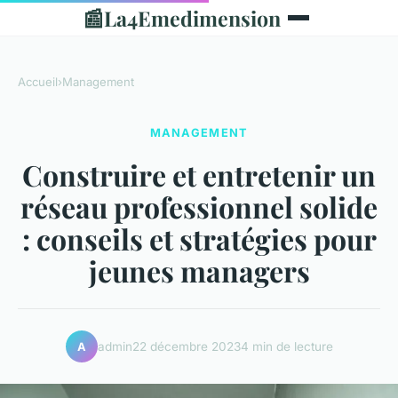
📰
La4Emedimension
Accueil
›
Management
MANAGEMENT
Construire et entretenir un
réseau professionnel solide
: conseils et stratégies pour
jeunes managers
admin
22 décembre 2023
4 min de lecture
A