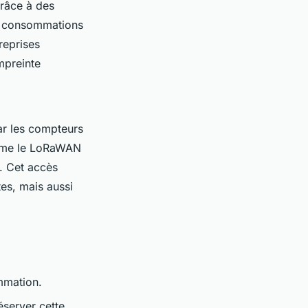
râce à des
es consommations
treprises
empreinte
ar les compteurs
omme le LoRaWAN
. Cet accès
es, mais aussi
ommation.
éserver cette