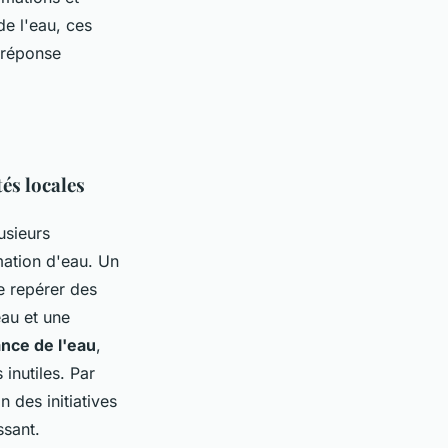
de l'eau, ces
e réponse
és locales
usieurs
mation d'eau. Un
e repérer des
eau et une
nce de l'eau
,
inutiles. Par
n des initiatives
ssant.