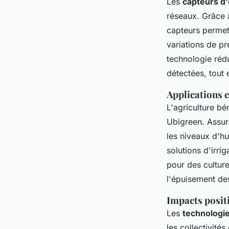
Les
capteurs d
réseaux. Grâce 
capteurs permet
variations de pr
technologie rédu
détectées, tout 
Applications e
L'agriculture bé
Ubigreen. Assura
les niveaux d'hu
solutions d'irri
pour des culture
l'épuisement de
Impacts positi
Les
technologie
les collectivité