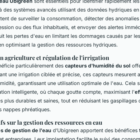
'eau Ubigreen
sont essentiels pour identifier rapidement les
à des systèmes avancés utilisant des données hydriques en 
tent de surveiller la consommation, détecter des anomali
ession ou des flux inhabituels, et envoyer des alertes imméd
it les pertes d'eau en limitant les dommages causés par les
en optimisant la gestion des ressources hydriques.
n agriculture et régulation de l'irrigation
néficie particulièrement des
capteurs d'humidité du sol
offe
nt une irrigation ciblée et précise, ces capteurs mesurent a
midité, garantissant une utilisation optimale de l'eau. Cela s
gation intelligente, où chaque goutte compte, maximisant l'
ef
s plus durables et saines, tout en réduisant les gaspillages 
s nappes phréatiques.
fs sur la gestion des ressources en eau
s de gestion de l'eau
d’Ubigreen apportent des bénéfices 
s et entreprises. Leur implantation facilite le suivi des conso