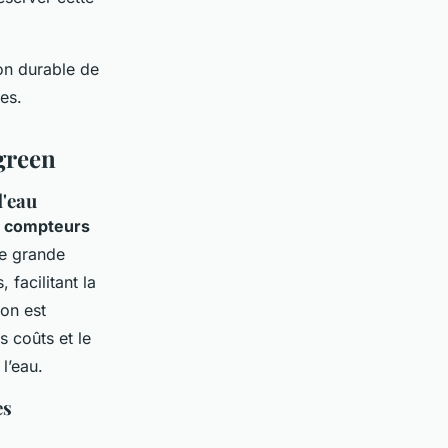
on durable de
es.
igreen
d'eau
e
compteurs
te grande
 facilitant la
ion est
s coûts et le
l’eau.
es