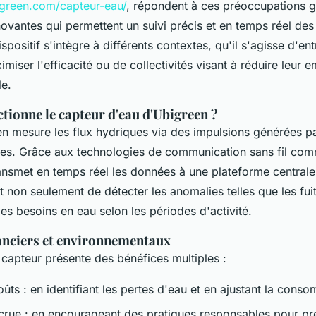
igreen.com/capteur-eau/
, répondent à ces préoccupations g
novantes qui permettent un suivi précis et en temps réel d
spositif s'intègre à différents contextes, qu'il s'agisse d'en
miser l'efficacité ou de collectivités visant à réduire leur 
e.
ionne le capteur d'eau d'Ubigreen ?
een mesure les flux hydriques via des impulsions générées p
les. Grâce aux technologies de communication sans fil c
ansmet en temps réel les données à une plateforme centrale
non seulement de détecter les anomalies telles que les fuit
es besoins en eau selon les périodes d'activité.
anciers et environnementaux
 capteur présente des bénéfices multiples :
ûts : en identifiant les pertes d'eau et en ajustant la cons
ccrue : en encourageant des pratiques responsables pour pr