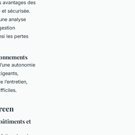
es avantages des
et sécurisée.
une analyse
gestion
nsi les pertes
ironnements
d’une autonomie
xigeants,
 l’entretien,
ficiles.
green
 bâtiments et