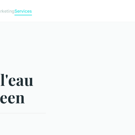
rketing
Services
l'eau
reen