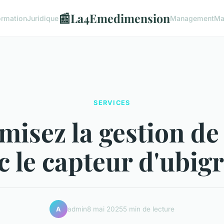
📰
La4Emedimension
ormation
Juridique
Management
Ma
SERVICES
misez la gestion de 
c le capteur d'ubig
admin
8 mai 2025
5 min de lecture
A