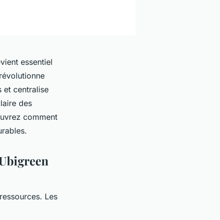
vient essentiel
révolutionne
 et centralise
laire des
couvrez comment
urables.
e Ubigreen
ressources. Les