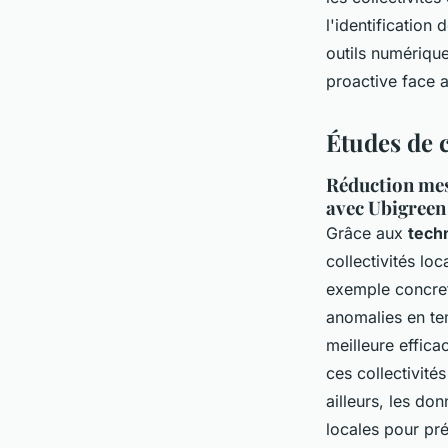
l'identification
outils numérique
proactive face 
Études de c
Réduction mes
avec Ubigreen
Grâce aux
techn
collectivités lo
exemple concret
anomalies en te
meilleure effica
ces collectivité
ailleurs, les don
locales pour pr