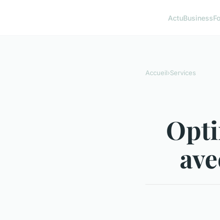
Actu
Business
F
Accueil
›
Services
Opti
ave