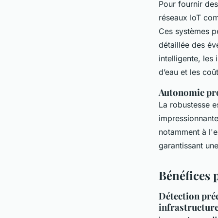
Pour fournir de
réseaux IoT co
Ces systèmes p
détaillée des év
intelligente, le
d’eau et les coû
Autonomie pro
La robustesse e
impressionnante 
notamment à l'ex
garantissant une
Bénéfices 
Détection préc
infrastructur