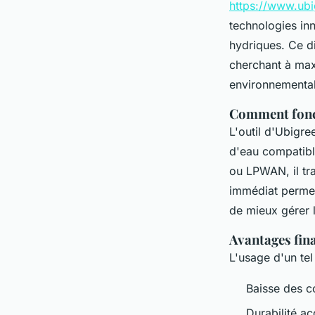
https://www.ub
technologies in
hydriques. Ce di
cherchant à maxi
environnemental
Comment fonct
L'outil d'Ubigr
d'eau compatib
ou LPWAN, il tr
immédiat permet 
de mieux gérer l
Avantages fin
L'usage d'un tel
Baisse des co
Durabilité a