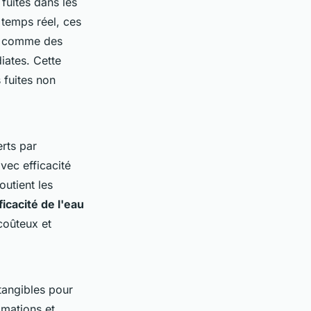
 fuites dans les
temps réel, ces
es comme des
iates. Cette
 fuites non
rts par
vec efficacité
outient les
ficacité de l'eau
coûteux et
tangibles pour
mmations et