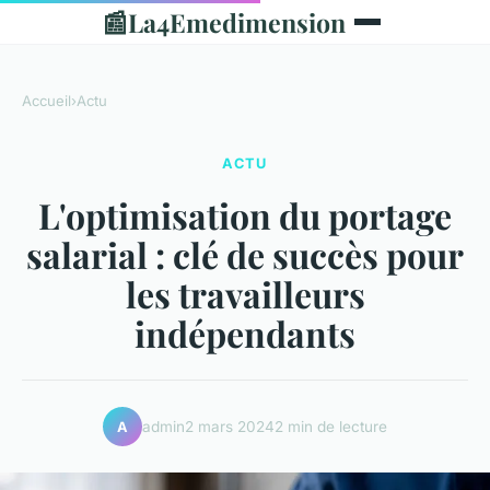
📰
La4Emedimension
Accueil
›
Actu
ACTU
L'optimisation du portage
salarial : clé de succès pour
les travailleurs
indépendants
admin
2 mars 2024
2 min de lecture
A