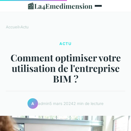
📰
La4Emedimension
Accueil
›
Actu
ACTU
Comment optimiser votre
utilisation de l'entreprise
BIM ?
admin
5 mars 2024
2 min de lecture
A