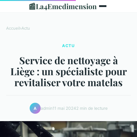
📰
La4Emedimension
Accueil
›
Actu
ACTU
Service de nettoyage à
Liège : un spécialiste pour
revitaliser votre matelas
admin
11 mai 2024
2 min de lecture
A